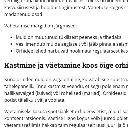
vett liiga kaua kinni hoidma. Tavaliselt tuleks orhideemuld
kasvukiirusest ja hooldustingimustest. Vahetuse käigus s
mädanenud osad.
Vahetamise märgid on järgmised:
Muld on muutunud tükilisest peeneks ja tihedaks.
Vesi imendub mulda aeglaselt või jääb pinnale seis
Orhidee lehed närbuvad hoolimata regulaarsest kas
Kastmine ja väetamine koos õige orh
Kuna orhideemuld on väga õhuline, kuivatab see substraati
tähelepanelik. Enne kastmist veendu, et segu pole enam nii
hallikasvalged (kuivad) või rohelised (märjad). Orhideesid
potist täielikult välja voolata.
Väetamiseks kasuta spetsiaalset orhideeväetist, mida lisa
kontsentratsioonis. Väetise liigne kogus võib juured põle
väetamisrežiimis hakkab taim regulaarselt uusi juuri ja õ