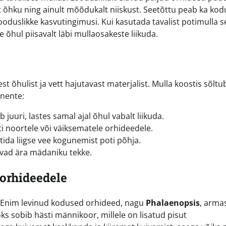
t õhku ning ainult mõõdukalt niiskust. Seetõttu peab ka kod
duslikke kasvutingimusi. Kui kasutada tavalist potimulla s
 õhul piisavalt läbi mullaosakeste liikuda.
t õhulist ja vett hajutavast materjalist. Mulla koostis sõltu
onente:
juuri, lastes samal ajal õhul vabalt liikuda.
ästi noortele või väiksematele orhideedele.
tida liigse vee kogunemist poti põhja.
avad ära mädaniku tekke.
 orhideedele
i. Enim levinud kodused orhideed, nagu
Phalaenopsis
, arma
s sobib hästi männikoor, millele on lisatud pisut