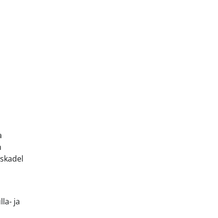
a
n
iskadel
la- ja