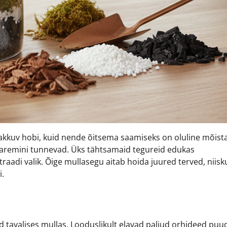
akkuv hobi, kuid nende õitsema saamiseks on oluline mõista
 paremini tunnevad. Üks tähtsamaid tegureid edukas
adi valik. Õige mullasegu aitab hoida juured terved, niisk
i.
ed tavalises mullas. Looduslikult elavad paljud orhideed puu