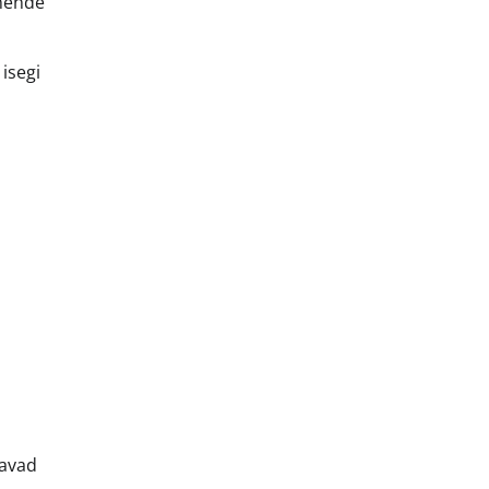
 nende
 isegi
kavad