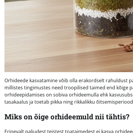
Orhideede kasvatamine võib olla erakordselt rahuldust p
millistes tingimustes need troopilised taimed end kõige
orhideepidamises on sobiva orhideemulla ehk kasvusubstra
tasakaalus ja toetab pikka ning rikkalikku õitsemisperiood
Miks on õige orhideemuld nii tähtis?
Erinevalt paljudest teistest toataimedest ei kasva orhide