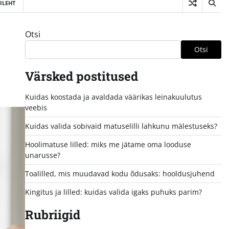
ILEHT
Otsi
Otsi
Värsked postitused
Kuidas koostada ja avaldada väärikas leinakuulutus
veebis
Kuidas valida sobivaid matuselilli lahkunu mälestuseks?
Hoolimatuse lilled: miks me jätame oma looduse
unarusse?
Toalilled, mis muudavad kodu õdusaks: hooldusjuhend
Kingitus ja lilled: kuidas valida igaks puhuks parim?
Rubriigid