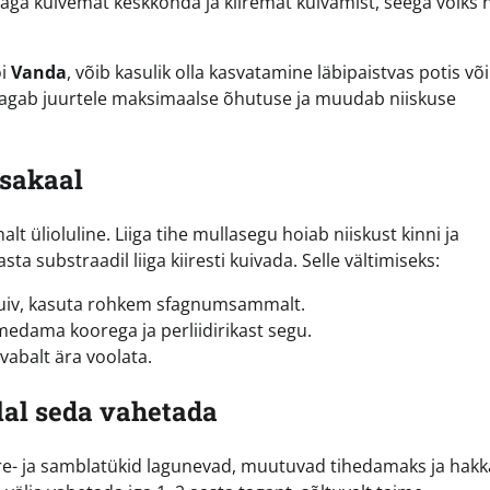
aga kuivemat keskkonda ja kiiremat kuivamist, seega võiks
i
Vanda
, võib kasulik olla kasvatamine läbipaistvas potis või
e tagab juurtele maksimaalse õhutuse ja muudab niiskuse
asakaal
lt ülioluline. Liiga tihe mullasegu hoiab niiskust kinni ja
a substraadil liiga kiiresti kuivada. Selle vältimiseks:
 kuiv, kasuta rohkem sfagnumsammalt.
ämedama koorega ja perliidirikast segu.
 vabalt ära voolata.
lal seda vahetada
oore- ja samblatükid lagunevad, muutuvad tihedamaks ja hak