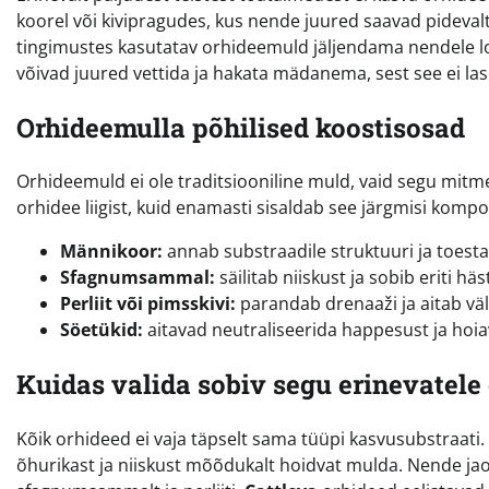
koorel või kivipragudes, kus nende juured saavad pideval
tingimustes kasutatav orhideemuld jäljendama nendele loo
võivad juured vettida ja hakata mädanema, sest see ei lase
Orhideemulla põhilised koostisosad
Orhideemuld ei ole traditsiooniline muld, vaid segu mitmes
orhidee liigist, kuid enamasti sisaldab see järgmisi komp
Männikoor:
annab substraadile struktuuri ja toestab 
Sfagnumsammal:
säilitab niiskust ja sobib eriti h
Perliit või pimsskivi:
parandab drenaaži ja aitab väl
Söetükid:
aitavad neutraliseerida happesust ja hoi
Kuidas valida sobiv segu erinevatele
Kõik orhideed ei vaja täpselt sama tüüpi kasvusubstraat
õhurikast ja niiskust mõõdukalt hoidvat mulda. Nende jaok