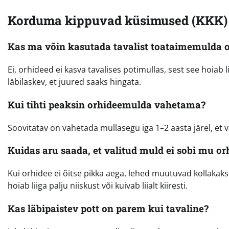
Korduma kippuvad küsimused (KKK)
Kas ma võin kasutada tavalist toataimemulda o
Ei, orhideed ei kasva tavalises potimullas, sest see hoiab 
läbilaskev, et juured saaks hingata.
Kui tihti peaksin orhideemulda vahetama?
Soovitatav on vahetada mullasegu iga 1–2 aasta järel, et 
Kuidas aru saada, et valitud muld ei sobi mu or
Kui orhidee ei õitse pikka aega, lehed muutuvad kollakaks
hoiab liiga palju niiskust või kuivab liialt kiiresti.
Kas läbipaistev pott on parem kui tavaline?