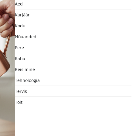
Aed
Karjäär
Kodu
Nõuanded
Pere
Raha
Reisimine
Tehnoloogia
Tervis
Toit