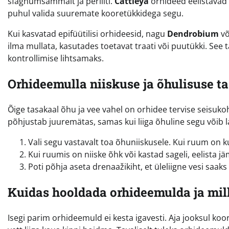
sfagnumsammalt ja perliiti.
Cattleya
orhideed eelistavad 
puhul valida suuremate kooretükkidega segu.
Kui kasvatad epifüütilisi orhideesid, nagu
Dendrobium
võ
ilma mullata, kasutades toetavat traati või puutükki. Se
kontrollimise lihtsamaks.
Orhideemulla niiskuse ja õhulisuse t
Õige tasakaal õhu ja vee vahel on orhidee tervise seisukoha
põhjustab juuremätas, samas kui liiga õhuline segu võib last
Vali segu vastavalt toa õhuniiskusele. Kui ruum on
Kui ruumis on niiske õhk või kastad sageli, eelista j
Poti põhja aseta drenaažikiht, et üleliigne vesi saaks
Kuidas hooldada orhideemulda ja mil
Isegi parim orhideemuld ei kesta igavesti. Aja jooksul k