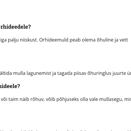
rhideedele?
liiga palju niiskust. Orhideemuld peab olema õhuline ja vett
vältida mulla lagunemist ja tagada piisav õhuringlus juurte 
hideele?
 või taim näib rõhuv, võib põhjuseks olla vale mullasegu, mi