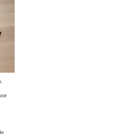
,
use
de