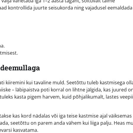
 välja vahetada iga 1–2 aasta tagant, sõltuvalt taime
aad kontrollida juurte seisukorda ning vajadusel eemaldada
ma.
tmisest.
ideemullaga
 kiiremini kui tavaline muld. Seetõttu tuleb kastmisega oll
ske – läbipaistva poti korral on lihtne jälgida, kas juured o
 tuleks kasta pigem harvem, kuid põhjalikumalt, lastes veepi
takse kas kord nädalas või iga teise kastmise ajal väiksemas
tada, seetõttu on parem anda vähem kui liiga palju. Heas mul
ievarsi kasvatama.