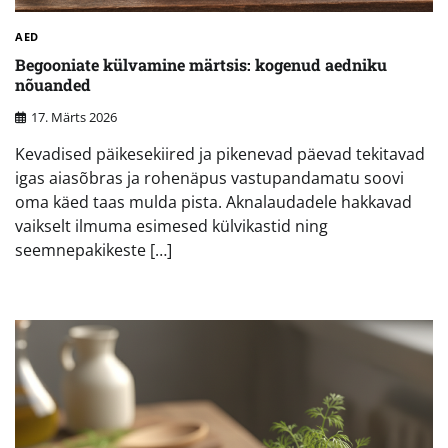
AED
Begooniate külvamine märtsis: kogenud aedniku
nõuanded
17. Märts 2026
Kevadised päikesekiired ja pikenevad päevad tekitavad
igas aiasõbras ja rohenäpus vastupandamatu soovi
oma käed taas mulda pista. Aknalaudadele hakkavad
vaikselt ilmuma esimesed külvikastid ning
seemnepakikeste […]