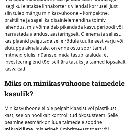
isegi kui elatakse linnakorteris viiendal korrusel. Just
siin tuleb mängu minikasvuhoone – kompaktne,
praktiline ja sageli ka disainielemendina toimiv
lahendus, mis võimaldab pikendada kasvuperioodi või
harrastada aiandust aastaringselt. Olenemata sellest,
kas plaanid paigutada selle rõdule tuulte eest varju või
elutuppa aknalauale, on enne ostu sooritamist
mitmeid olulisi nüansse, mida tasub kaaluda, et
investeering end tõeliselt ära tasuks ja taimed lopsakalt
kasvaksid.
Miks on minikasvuhoone taimedele
kasulik?
Minikasvuhoone ei ole pelgalt klaasist või plastikust
kast; see on hoolikalt kontrollitud ökosüsteem. Selle
peamine eesmärk on luua taimedele soodne
mikrokliima
, mis erineb ümbritsevast toast või