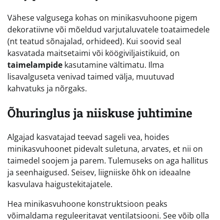
Vähese valgusega kohas on minikasvuhoone pigem
dekoratiivne või mõeldud varjutaluvatele toataimedele
(nt teatud sõnajalad, orhideed). Kui soovid seal
kasvatada maitsetaimi või köögiviljaistikuid, on
taimelampide
kasutamine vältimatu. Ilma
lisavalguseta venivad taimed välja, muutuvad
kahvatuks ja nõrgaks.
Õhuringlus ja niiskuse juhtimine
Algajad kasvatajad teevad sageli vea, hoides
minikasvuhoonet pidevalt suletuna, arvates, et nii on
taimedel soojem ja parem. Tulemuseks on aga hallitus
ja seenhaigused. Seisev, liigniiske õhk on ideaalne
kasvulava haigustekitajatele.
Hea minikasvuhoone konstruktsioon peaks
võimaldama reguleeritavat ventilatsiooni. See võib olla