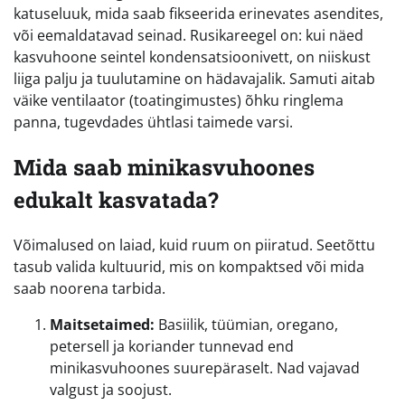
katuseluuk, mida saab fikseerida erinevates asendites,
või eemaldatavad seinad. Rusikareegel on: kui näed
kasvuhoone seintel kondensatsioonivett, on niiskust
liiga palju ja tuulutamine on hädavajalik. Samuti aitab
väike ventilaator (toatingimustes) õhku ringlema
panna, tugevdades ühtlasi taimede varsi.
Mida saab minikasvuhoones
edukalt kasvatada?
Võimalused on laiad, kuid ruum on piiratud. Seetõttu
tasub valida kultuurid, mis on kompaktsed või mida
saab noorena tarbida.
Maitsetaimed:
Basiilik, tüümian, oregano,
petersell ja koriander tunnevad end
minikasvuhoones suurepäraselt. Nad vajavad
valgust ja soojust.