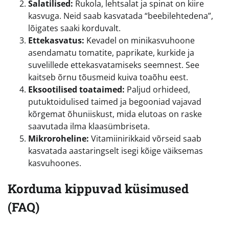
Salatilised:
Rukola, lehtsalat ja spinat on kiire
kasvuga. Neid saab kasvatada “beebilehtedena”,
lõigates saaki korduvalt.
Ettekasvatus:
Kevadel on minikasvuhoone
asendamatu tomatite, paprikate, kurkide ja
suvelillede ettekasvatamiseks seemnest. See
kaitseb õrnu tõusmeid kuiva toaõhu eest.
Eksootilised toataimed:
Paljud orhideed,
putuktoidulised taimed ja begooniad vajavad
kõrgemat õhuniiskust, mida elutoas on raske
saavutada ilma klaasümbriseta.
Mikroroheline:
Vitamiinirikkaid võrseid saab
kasvatada aastaringselt isegi kõige väiksemas
kasvuhoones.
Korduma kippuvad küsimused
(FAQ)