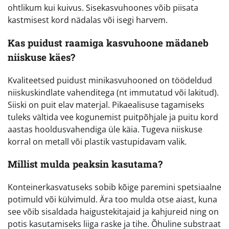
ohtlikum kui kuivus. Sisekasvuhoones võib piisata
kastmisest kord nädalas või isegi harvem.
Kas puidust raamiga kasvuhoone mädaneb
niiskuse käes?
Kvaliteetsed puidust minikasvuhooned on töödeldud
niiskuskindlate vahenditega (nt immutatud või lakitud).
Siiski on puit elav materjal. Pikaealisuse tagamiseks
tuleks vältida vee kogunemist puitpõhjale ja puitu kord
aastas hooldusvahendiga üle käia. Tugeva niiskuse
korral on metall või plastik vastupidavam valik.
Millist mulda peaksin kasutama?
Konteinerkasvatuseks sobib kõige paremini spetsiaalne
potimuld või külvimuld. Ära too mulda otse aiast, kuna
see võib sisaldada haigustekitajaid ja kahjureid ning on
potis kasutamiseks liiga raske ja tihe. Õhuline substraat