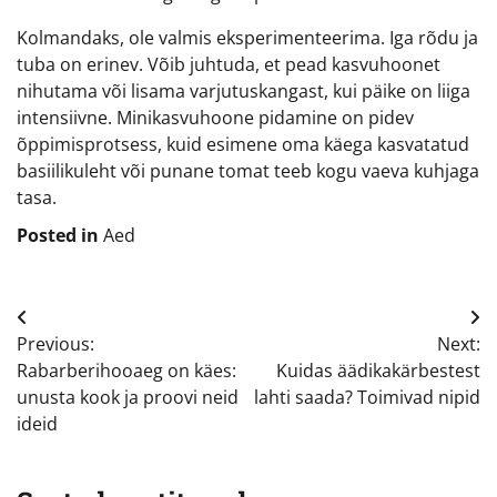
Kolmandaks, ole valmis eksperimenteerima. Iga rõdu ja
tuba on erinev. Võib juhtuda, et pead kasvuhoonet
nihutama või lisama varjutuskangast, kui päike on liiga
intensiivne. Minikasvuhoone pidamine on pidev
õppimisprotsess, kuid esimene oma käega kasvatatud
basiilikuleht või punane tomat teeb kogu vaeva kuhjaga
tasa.
Posted in
Aed
Navigeerimine
Previous:
Next:
Rabarberihooaeg on käes:
Kuidas äädikakärbestest
unusta kook ja proovi neid
lahti saada? Toimivad nipid
ideid