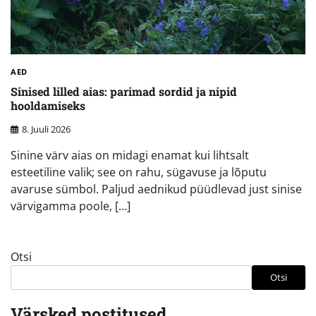
AED
Sinised lilled aias: parimad sordid ja nipid
hooldamiseks
8. Juuli 2026
Sinine värv aias on midagi enamat kui lihtsalt
esteetiline valik; see on rahu, sügavuse ja lõputu
avaruse sümbol. Paljud aednikud püüdlevad just sinise
värvigamma poole, […]
Otsi
Otsi
Värsked postitused