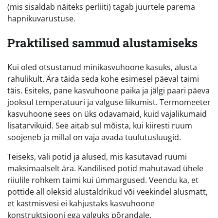
(mis sisaldab näiteks perliiti) tagab juurtele parema
hapnikuvarustuse.
Praktilised sammud alustamiseks
Kui oled otsustanud minikasvuhoone kasuks, alusta
rahulikult. Ära täida seda kohe esimesel päeval taimi
täis. Esiteks, pane kasvuhoone paika ja jälgi paari päeva
jooksul temperatuuri ja valguse liikumist. Termomeeter
kasvuhoone sees on üks odavamaid, kuid vajalikumaid
lisatarvikuid. See aitab sul mõista, kui kiiresti ruum
soojeneb ja millal on vaja avada tuulutusluugid.
Teiseks, vali potid ja alused, mis kasutavad ruumi
maksimaalselt ära. Kandilised potid mahutavad ühele
riiulile rohkem taimi kui ümmargused. Veendu ka, et
pottide all oleksid alustaldrikud või veekindel alusmatt,
et kastmisvesi ei kahjustaks kasvuhoone
konstruktsiooni ega valguks põrandale.