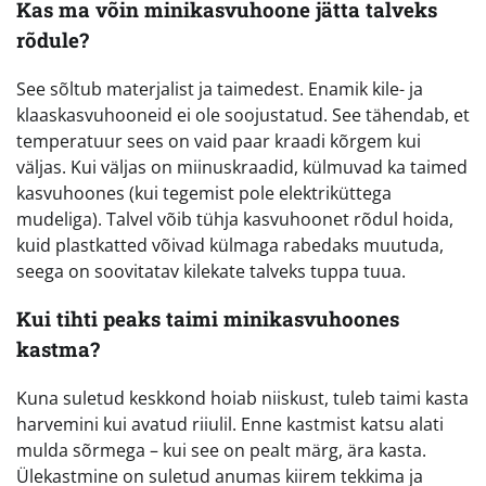
Kas ma võin minikasvuhoone jätta talveks
rõdule?
See sõltub materjalist ja taimedest. Enamik kile- ja
klaaskasvuhooneid ei ole soojustatud. See tähendab, et
temperatuur sees on vaid paar kraadi kõrgem kui
väljas. Kui väljas on miinuskraadid, külmuvad ka taimed
kasvuhoones (kui tegemist pole elektriküttega
mudeliga). Talvel võib tühja kasvuhoonet rõdul hoida,
kuid plastkatted võivad külmaga rabedaks muutuda,
seega on soovitatav kilekate talveks tuppa tuua.
Kui tihti peaks taimi minikasvuhoones
kastma?
Kuna suletud keskkond hoiab niiskust, tuleb taimi kasta
harvemini kui avatud riiulil. Enne kastmist katsu alati
mulda sõrmega – kui see on pealt märg, ära kasta.
Ülekastmine on suletud anumas kiirem tekkima ja