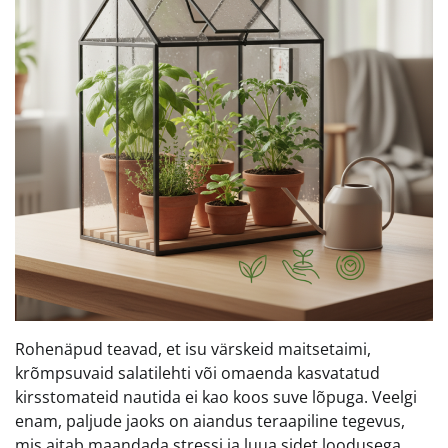
Rohenäpud teavad, et isu värskeid maitsetaimi,
krõmpsuvaid salatilehti või omaenda kasvatatud
kirsstomateid nautida ei kao koos suve lõpuga. Veelgi
enam, paljude jaoks on aiandus teraapiline tegevus,
mis aitab maandada stressi ja luua sidet loodusega,