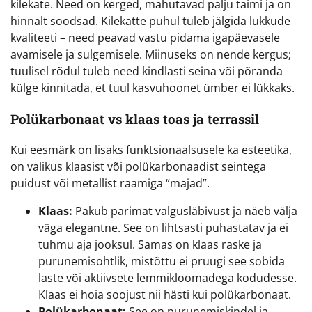
kilekate. Need on kerged, mahutavad palju taimi ja on
hinnalt soodsad. Kilekatte puhul tuleb jälgida lukkude
kvaliteeti – need peavad vastu pidama igapäevasele
avamisele ja sulgemisele. Miinuseks on nende kergus;
tuulisel rõdul tuleb need kindlasti seina või põranda
külge kinnitada, et tuul kasvuhoonet ümber ei lükkaks.
Polükarbonaat vs klaas toas ja terrassil
Kui eesmärk on lisaks funktsionaalsusele ka esteetika,
on valikus klaasist või polükarbonaadist seintega
puidust või metallist raamiga “majad”.
Klaas:
Pakub parimat valgusläbivust ja näeb välja
väga elegantne. See on lihtsasti puhastatav ja ei
tuhmu aja jooksul. Samas on klaas raske ja
purunemisohtlik, mistõttu ei pruugi see sobida
laste või aktiivsete lemmikloomadega kodudesse.
Klaas ei hoia soojust nii hästi kui polükarbonaat.
Polükarbonaat:
See on purunemiskindel ja