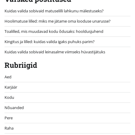
Kuidas valida sobivaid matuselilli lahkunu mälestuseks?
Hoolimatuse lilled: miks me jätame oma looduse unarusse?
Toalilled, mis muudavad kodu õdusaks: hooldusjuhend
Kingitus ja lilled: kuidas valida igaks puhuks parim?
Kuidas valida sobivaid leinasalme viimseks hüvastijätuks
Rubriigid
Aed
Karjäär
Kodu
Nõuanded
Pere
Raha