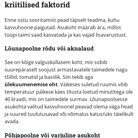
kriitilised faktorid
Enne ostu sooritamist pead täpselt teadma, kuhu
kasvuhoone paigutad. Asukoht määrab ära, millist
tüüpi taimi saad kasvatada ja kas vajad lisavarustust.
Lõunapoolne rõdu või aknalaud
See on kõige valgusküllasem koht, mis sobib
suurepäraselt soojust armastavatele taimedele nagu
tšillid, tomatid ja basiilik. Siin tekib aga
ülekuumenemise oht
. Väikeses suletud ruumis võib
temperatuur päikese käes tõusta loetud minutitega üle
40 kraadi, mis on taimedele surmav. Lõunapoolsesse
asukohta valitud kasvuhoonel peavad olema väga head
ja suured tuulutusavad või võimalus katus/uks täielikult
avada.
Põhjapoolne või varjuline asukoht