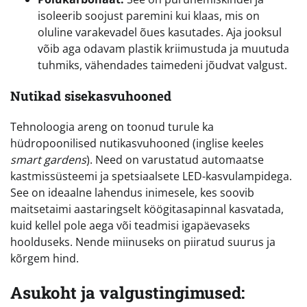
isoleerib soojust paremini kui klaas, mis on
oluline varakevadel õues kasutades. Aja jooksul
võib aga odavam plastik kriimustuda ja muutuda
tuhmiks, vähendades taimedeni jõudvat valgust.
Nutikad sisekasvuhooned
Tehnoloogia areng on toonud turule ka
hüdropoonilised nutikasvuhooned (inglise keeles
smart gardens
). Need on varustatud automaatse
kastmissüsteemi ja spetsiaalsete LED-kasvulampidega.
See on ideaalne lahendus inimesele, kes soovib
maitsetaimi aastaringselt köögitasapinnal kasvatada,
kuid kellel pole aega või teadmisi igapäevaseks
hoolduseks. Nende miinuseks on piiratud suurus ja
kõrgem hind.
Asukoht ja valgustingimused: