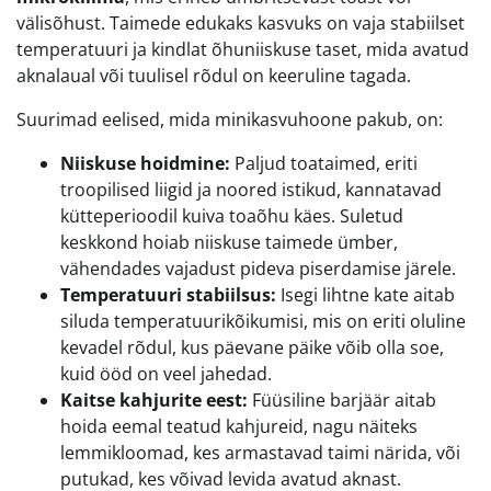
välisõhust. Taimede edukaks kasvuks on vaja stabiilset
temperatuuri ja kindlat õhuniiskuse taset, mida avatud
aknalaual või tuulisel rõdul on keeruline tagada.
Suurimad eelised, mida minikasvuhoone pakub, on:
Niiskuse hoidmine:
Paljud toataimed, eriti
troopilised liigid ja noored istikud, kannatavad
kütteperioodil kuiva toaõhu käes. Suletud
keskkond hoiab niiskuse taimede ümber,
vähendades vajadust pideva piserdamise järele.
Temperatuuri stabiilsus:
Isegi lihtne kate aitab
siluda temperatuurikõikumisi, mis on eriti oluline
kevadel rõdul, kus päevane päike võib olla soe,
kuid ööd on veel jahedad.
Kaitse kahjurite eest:
Füüsiline barjäär aitab
hoida eemal teatud kahjureid, nagu näiteks
lemmikloomad, kes armastavad taimi närida, või
putukad, kes võivad levida avatud aknast.