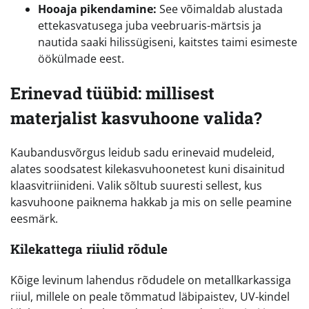
Hooaja pikendamine:
See võimaldab alustada
ettekasvatusega juba veebruaris-märtsis ja
nautida saaki hilissügiseni, kaitstes taimi esimeste
öökülmade eest.
Erinevad tüübid: millisest
materjalist kasvuhoone valida?
Kaubandusvõrgus leidub sadu erinevaid mudeleid,
alates soodsatest kilekasvuhoonetest kuni disainitud
klaasvitriinideni. Valik sõltub suuresti sellest, kus
kasvuhoone paiknema hakkab ja mis on selle peamine
eesmärk.
Kilekattega riiulid rõdule
Kõige levinum lahendus rõdudele on metallkarkassiga
riiul, millele on peale tõmmatud läbipaistev, UV-kindel