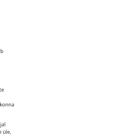
ub
te
kkonna
jal
 üle,