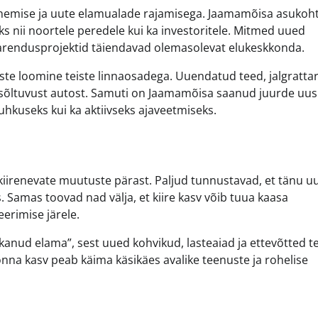
aienemise ja uute elamualade rajamisega. Jaamamõisa asukoh
s nii noortele peredele kui ka investoritele. Mitmed uued
arendusprojektid täiendavad olemasolevat elukeskkonda.
 loomine teiste linnaosadega. Uuendatud teed, jalgratta
 sõltuvust autost. Samuti on Jaamamõisa saanud juurde uus
uhkuseks kui ka aktiivseks ajaveetmiseks.
kiirenevate muutuste pärast. Paljud tunnustavad, et tänu u
Samas toovad nad välja, et kiire kasv võib tuua kaasa
erimise järele.
anud elama”, sest uued kohvikud, lasteaiad ja ettevõtted t
nna kasv peab käima käsikäes avalike teenuste ja rohelise