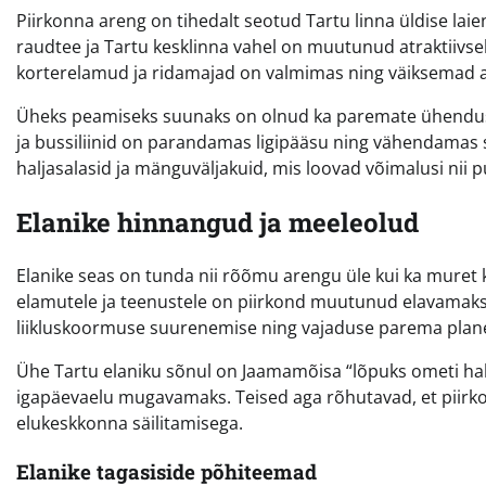
Piirkonna areng on tihedalt seotud Tartu linna üldise l
raudtee ja Tartu kesklinna vahel on muutunud atraktiivsek
korterelamud ja ridamajad on valmimas ning väiksemad 
Üheks peamiseks suunaks on olnud ka paremate ühenduste
ja bussiliinid on parandamas ligipääsu ning vähendamas
haljasalasid ja mänguväljakuid, mis loovad võimalusi nii p
Elanike hinnangud ja meeleolud
Elanike seas on tunda nii rõõmu arengu üle kui ka muret 
elamutele ja teenustele on piirkond muutunud elavamaks. 
liikluskoormuse suurenemise ning vajaduse parema plane
Ühe Tartu elaniku sõnul on Jaamamõisa “lõpuks ometi hak
igapäevaelu mugavamaks. Teised aga rõhutavad, et piirko
elukeskkonna säilitamisega.
Elanike tagasiside põhiteemad