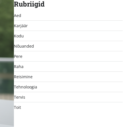
Rubriigid
Aed
Karjäär
Kodu
Nõuanded
Pere
Raha
Reisimine
Tehnoloogia
Tervis
Toit