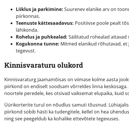
Liiklus ja parkimine:
Suurenev elanike arv on toon
piirkonnas.
Teenuste kättesaadavus:
Positiivse poole pealt tõ
lähikonda.
Rohelus ja puhkealad:
Säilitatud rohealad aitavad 
Kogukonna tunne:
Mitmed elanikud rõhutavad, et 
tegevust.
Kinnisvaraturu olukord
Kinnisvaraturg Jaamamõisas on viimase kolme aasta jooks
piirkond on endiselt soodsam võrreldes linna keskosaga. 
noortele peredele, kes otsivad vaiksemat elupaika, kuid so
Üürikorterite turul on nõudlus samuti tõusnud. Lühiajali
piirkond sobib hästi ka tudengitele, kellel on hea ühendus T
ning see peegeldub ka kohalike ettevõtete tegevuses.