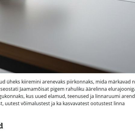
d üheks kiiremini arenevaks piirkonnaks, mida märkavad n
seostati Jaamamõisat pigem rahuliku äärelinna elurajooniga
gukonnaks, kus uued elamud, teenused ja linnaruumi aren
t, uutest võimalustest ja ka kasvavatest ootustest linna
d