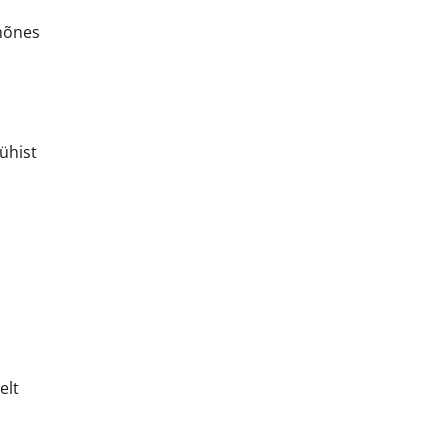
mõnes
ühist
elt