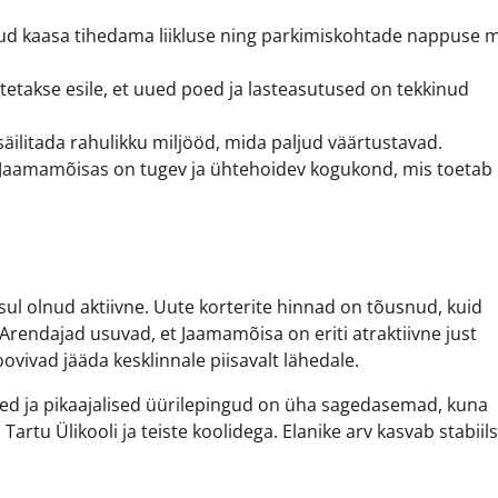
ud kaasa tihedama liikluse ning parkimiskohtade nappuse 
stetakse esile, et uued poed ja lasteasutused on tekkinud
säilitada rahulikku miljööd, mida paljud väärtustavad.
Jaamamõisas on tugev ja ühtehoidev kogukond, mis toetab 
ul olnud aktiivne. Uute korterite hinnad on tõusnud, kuid
Arendajad usuvad, et Jaamamõisa on eriti atraktiivne just
ovivad jääda kesklinnale piisavalt lähedale.
sed ja pikaajalised üürilepingud on üha sagedasemad, kuna
artu Ülikooli ja teiste koolidega. Elanike arv kasvab stabiils