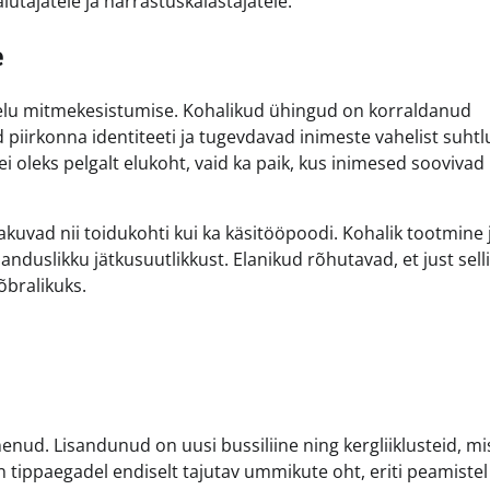
utajatele ja harrastuskalastajatele.
e
elu mitmekesistumise. Kohalikud ühingud on korraldanud
 piirkonna identiteeti ja tugevdavad inimeste vahelist suhtl
i oleks pelgalt elukoht, vaid ka paik, kus inimesed soovivad
kuvad nii toidukohti kui ka käsitööpoodi. Kohalik tootmine 
duslikku jätkusuutlikkust. Elanikud rõhutavad, et just sell
õbralikuks.
enud. Lisandunud on uusi bussiliine ning kergliiklusteid, mi
tippaegadel endiselt tajutav ummikute oht, eriti peamistel