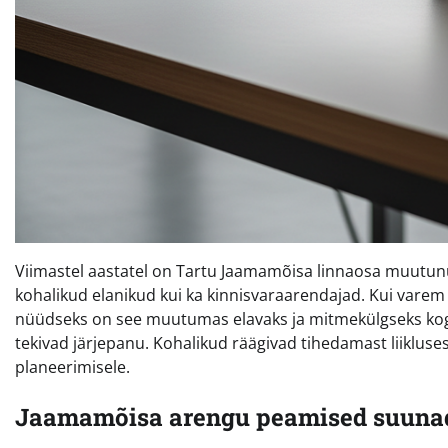
Viimastel aastatel on Tartu Jaamamõisa linnaosa muutunu
kohalikud elanikud kui ka kinnisvaraarendajad. Kui varem 
nüüdseks on see muutumas elavaks ja mitmekülgseks ko
tekivad järjepanu. Kohalikud räägivad tihedamast liikluses
planeerimisele.
Jaamamõisa arengu peamised suuna