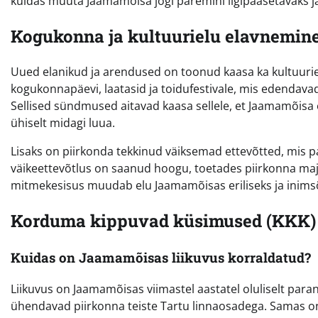
kuidas muuta Jaamamõisa jõgi paremini ligipääsetavaks jal
Kogukonna ja kultuurielu elavnemin
Uued elanikud ja arendused on toonud kaasa ka kultuuri
kogukonnapäevi, laatasid ja toidufestivale, mis edendavad
Sellised sündmused aitavad kaasa sellele, et Jaamamõisa e
ühiselt midagi luua.
Lisaks on piirkonda tekkinud väiksemad ettevõtted, mis pa
väikeettevõtlus on saanud hoogu, toetades piirkonna majan
mitmekesisus muudab elu Jaamamõisas eriliseks ja inims
Korduma kippuvad küsimused (KKK)
Kuidas on Jaamamõisas liikuvus korraldatud?
Liikuvus on Jaamamõisas viimastel aastatel oluliselt paran
ühendavad piirkonna teiste Tartu linnaosadega. Samas on 