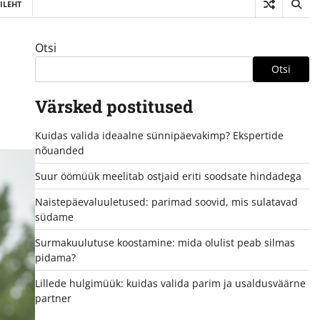
ILEHT
Otsi
Otsi
Värsked postitused
Kuidas valida ideaalne sünnipäevakimp? Ekspertide
nõuanded
Suur öömüük meelitab ostjaid eriti soodsate hindadega
Naistepäevaluuletused: parimad soovid, mis sulatavad
südame
Surmakuulutuse koostamine: mida olulist peab silmas
pidama?
Lillede hulgimüük: kuidas valida parim ja usaldusväärne
partner