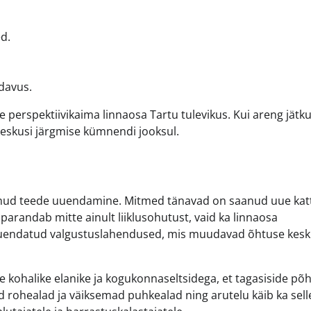
d.
davus.
perspektiivikaima linnaosa Tartu tulevikus. Kui areng jätk
eskusi järgmise kümnendi jooksul.
lnud teede uuendamine. Mitmed tänavad on saanud uue kat
parandab mitte ainult liiklusohutust, vaid ka linnaosa
tud uuendatud valgustuslahendused, mis muudavad õhtuse kes
 kohalike elanike ja kogukonnaseltsidega, et tagasiside põh
rohealad ja väiksemad puhkealad ning arutelu käib ka selle