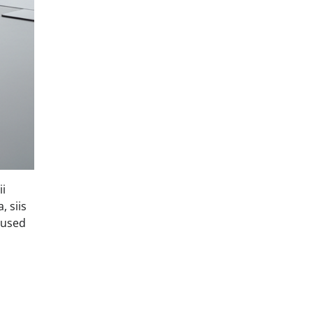
ii
, siis
dused